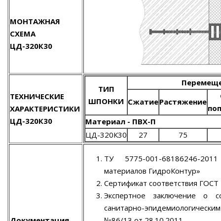
МОНТАЖНАЯ
СХЕМА
ЦД-320К30
Перемеще
ТИП
ТЕХНИЧЕСКИЕ
ШПОНКИ
Сжатие
Растяжение
по
ХАРАКТЕРИСТИКИ
ЦД-320К30
Материал - ПВХ-П
ЦД-320К30
27
75
ТУ 5775-001-68186246-201
материалов ГидроКонтур»
Сертификат соответствия ГОСТ
Экспертное заключение о с
санитарно-эпидемиологическ
Документация
№86/13 от 28.10.2011