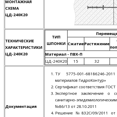
МОНТАЖНАЯ
СХЕМА
ЦД-240К20
Перемеще
ТИП
ТЕХНИЧЕСКИЕ
ШПОНКИ
Сжатие
Растяжение
по
ХАРАКТЕРИСТИКИ
ЦД-240К20
Материал - ПВХ-П
ЦД-240К20
15
32
ТУ 5775-001-68186246-201
материалов ГидроКонтур»
Сертификат соответствия ГОСТ
Экспертное заключение о с
санитарно-эпидемиологическ
Документация
№86/13 от 28.10.2011
Решение №832С/09/2011 от 0