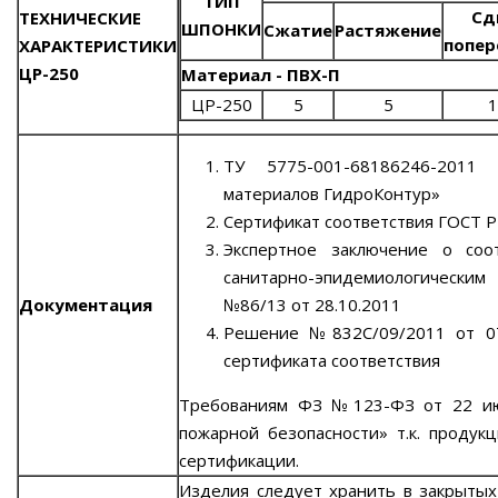
ТИП
Сд
ТЕХНИЧЕСКИЕ
ШПОНКИ
Сжатие
Растяжение
попер
ХАРАКТЕРИСТИКИ
ЦР-250
Материал - ПВХ-П
ЦР-250
5
5
1
ТУ 5775-001-68186246-2011
материалов ГидроКонтур»
Сертификат соответствия ГОСТ 
Экспертное заключение о соо
санитарно-эпидемиологическим
Документация
№86/13 от 28.10.2011
Решение №832С/09/2011 от 07
сертификата соответствия
Требованиям ФЗ №123-ФЗ от 22 июл
пожарной безопасности» т.к. продук
сертификации.
Изделия следует хранить в закрыты