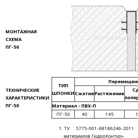
МОНТАЖНАЯ
СХЕМА
ПГ-50
Перемещени
ТИП
С
ТЕХНИЧЕСКИЕ
ШПОНКИ
Сжатие
Растяжение
попе
ХАРАКТЕРИСТИКИ
ПГ-50
Материал - ПВХ-П
ПГ-50
40
145
ТУ 5775-001-68186246-2011
материалов ГидроКонтур»